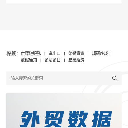
標籤：
供應鏈服務
進出口
榮譽資質
調研座談
|
|
|
|
放假通知
節慶節日
產業經濟
|
|